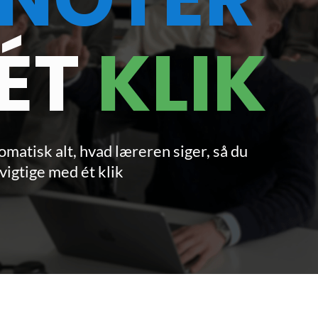
ÉT
KLIK
matisk alt, hvad læreren siger, så du
igtige med ét klik