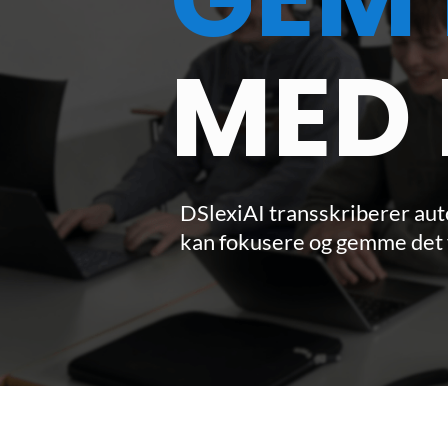
MED 
DSlexiAI transskriberer auto
kan fokusere og gemme det v