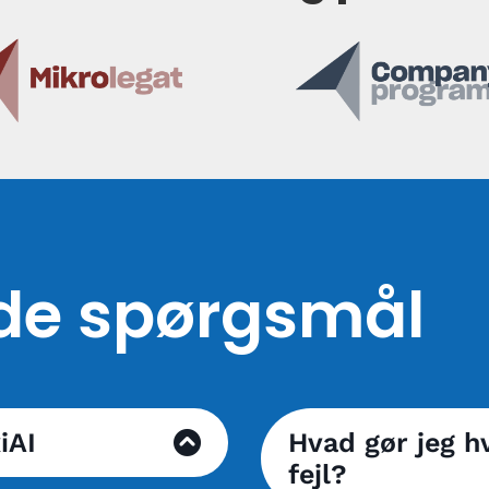
lede spørgsmål
iAI
Hvad gør jeg hv
fejl?
em skoler og udbydes