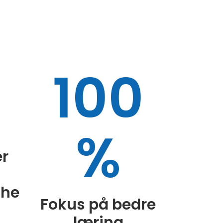
100
%
er
ghe
Fokus på bedre
læring