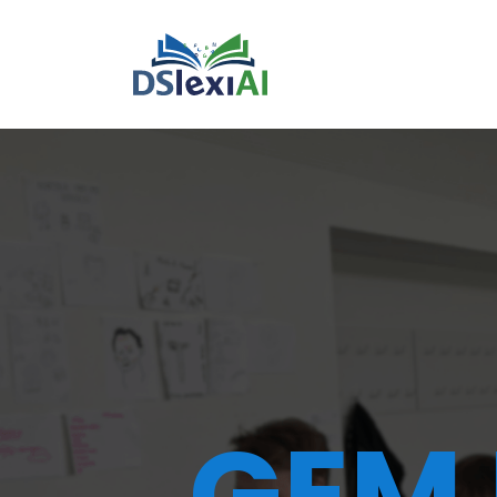
DSlex
GEM