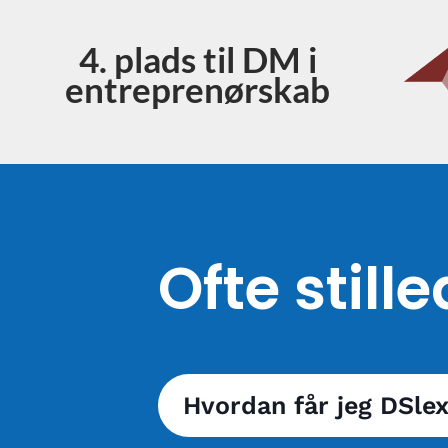
4. plads til DM i
entreprenørskab
Ofte stil
Hvordan får jeg DSlex
DSlexiAI er kun tilgængelig genn