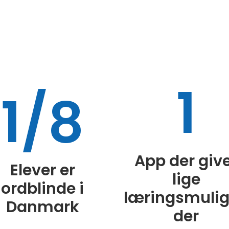
1
1/8
App der giv
Elever er
lige
ordblinde i
læringsmuli
Danmark
der