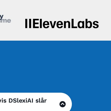
is DSlexiAI slår